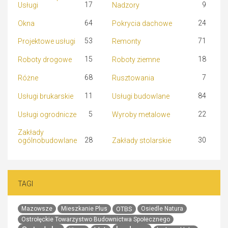
17
9
Usługi
Nadzory
64
24
Okna
Pokrycia dachowe
53
71
Projektowe usługi
Remonty
15
18
Roboty drogowe
Roboty ziemne
68
7
Różne
Rusztowania
11
84
Usługi brukarskie
Usługi budowlane
5
22
Usługi ogrodnicze
Wyroby metalowe
Zakłady
28
30
ogólnobudowlane
Zakłady stolarskie
TAGI
OTBS
Mazowsze
Mieszkanie Plus
Osiedle Natura
Ostrołęckie Towarzystwo Budownictwa Społecznego