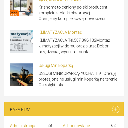
Krishome to ceniony polski producent
kompletu stolarki otworowej.
Oferujemy kompleksowe, nowoczesn
KLIMATYZACJA Montaż
KLIMATYZACJA Tel.507 098 132Montaż
klimatyzacji w domu oraz biurze.Dobór
urządzenia , wycena i monta
Usługi Minikoparką
USŁUGI MINIKOPARKĄ- YUCHAI 1.9TOferuję
profesjonalne usługi minikoparką na terenie
Ostrołęki i okoli
BAZA FIRM
28
62
Administracja
Art. budowlane