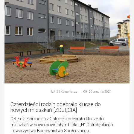
21 Komentarzy
29 grudnia 2021
Czterdzieści rodzin odebrało klucze do
nowych mieszkań [ZDJĘCIA]
Czterdzieści rodzin z Ostrołęki odebrało klucze do
mieszkań w nowo powstałym bloku „H” Ostrołęckiego
Towarzystwa Budownictwa Społecznego.