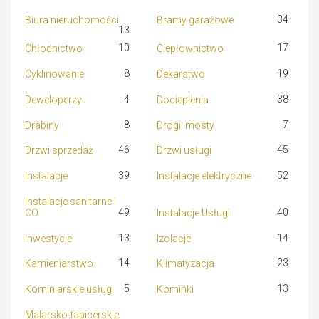
34
Biura nieruchomości
Bramy garażowe
13
10
17
Chłodnictwo
Ciepłownictwo
8
19
Cyklinowanie
Dekarstwo
4
38
Deweloperzy
Docieplenia
8
7
Drabiny
Drogi, mosty
46
45
Drzwi sprzedaż
Drzwi usługi
39
52
Instalacje
Instalacje elektryczne
Instalacje sanitarne i
49
40
CO
Instalacje Usługi
13
14
Inwestycje
Izolacje
14
23
Kamieniarstwo
Klimatyzacja
5
13
Kominiarskie usługi
Kominki
Malarsko-tapicerskie