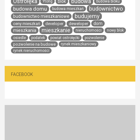
Ostrołęka
budowa
blok
Ytong
budowa bloku
budownictwo
budowa domu
budowa mieszkań
budujemy
budownictwo mieszkaniowe
dom
ceny mieszkań
developer
deweloper
mieszkanie
mieszkania
nieruchomości
nowy blok
osiedle
podatek
powiat ostrołęcki
pozwolenie
pozwolenie na budowe
rynek mieszkaniowy
rynek nieruchomości
FACEBOOK