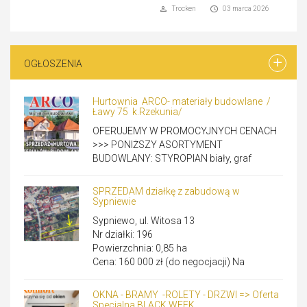
Trocken
03 marca 2026
OGŁOSZENIA
Hurtownia ARCO- materiały budowlane /
Ławy 75 k.Rzekunia/
OFERUJEMY W PROMOCYJNYCH CENACH
>>> PONIŻSZY ASORTYMENT
BUDOWLANY: STYROPIAN biały, graf
SPRZEDAM działkę z zabudową w
Sypniewie
Sypniewo, ul. Witosa 13
Nr działki: 196
Powierzchnia: 0,85 ha
Cena: 160 000 zł (do negocjacji) Na
OKNA - BRAMY -ROLETY - DRZWI => Oferta
Specjalna BLACK WEEK